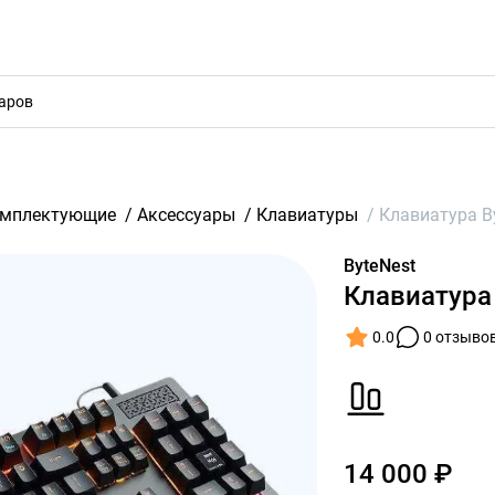
акты
омплектующие
/
Аксессуары
/
Клавиатуры
/
Клавиатура By
ByteNest
Клавиатура 
0.0
0 отзыво
14 000 ₽