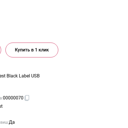
Купить в 1 клик
st Black Label USB
00000070
а:
st
Да
авиш: