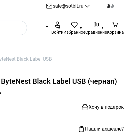
sale@sotbit.ru
sale@sotbit.ru
Войти
Избранное
Сравнение
Корзина
Пн - Пт: 10:00 - 18:00
г. Москва, ул.
Профсоюзная, д.61А
teNest Black Label USB
ByteNest Black Label USB (черная)
в
Хочу в подарок
Нашли дешевле?