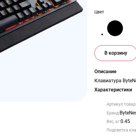
Цвет
В корзину
Описание
Клавиатура ByteNe
Характеристики
Артикул товар
ByteNe
Бренд:
0.45
Вес, кг:
Подсветка кл